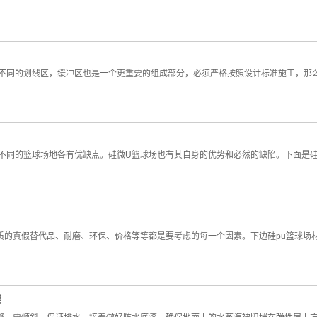
多不同的划线区，缓冲区也是一个更重要的组成部分，必须严格按照设计标准施工，那么
不同的篮球场地各有优缺点。硅微U篮球场也有其自身的优势和必然的缺陷。下面是硅p
质的真假替代品、耐磨、环保、价格等等都是要考虑的每一个因素。下边硅pu篮球场材
骤