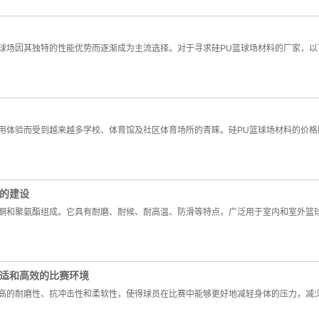
球场因其独特的性能优势而逐渐成为主流选择。对于寻求硅PU篮球场材料的厂家，
用体验而受到越来越多学校、体育馆及社区体育场所的青睐。硅PU篮球场材料的价格
地的建设
酮和聚氨酯组成。它具有耐磨、耐候、耐高温、防滑等特点，广泛用于室内和室外篮
舒适和高效的比赛环境
高的耐磨性、抗冲击性和柔软性，使得球员在比赛中能够更好地减轻身体的压力，减