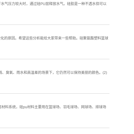
下水气压力较大时，通过硅PU层释放水气。硅胶是一种不透水但可以
胶化的原因。希望这些分析能给大家带来一些帮助。硅聚氨酯塑料篮球
线、臭氧、雨水和高温差的场景下，它仍然可以保持美丽的颜色。(2)
层材料系统，硅pu材料主要用在篮球场、羽毛球场、网球场、排球场