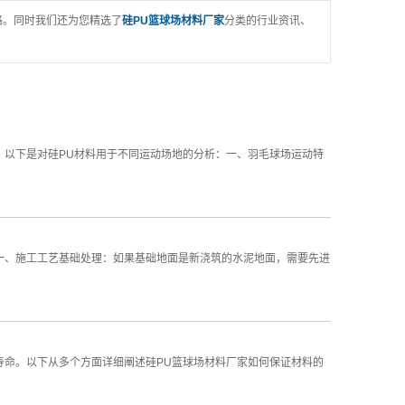
格。同时我们还为您精选了
硅PU篮球场材料厂家
分类的行业资讯、
。以下是对硅PU材料用于不同运动场地的分析：一、羽毛球场运动特
一、施工工艺基础处理：如果基础地面是新浇筑的水泥地面，需要先进
寿命。以下从多个方面详细阐述硅PU篮球场材料厂家如何保证材料的