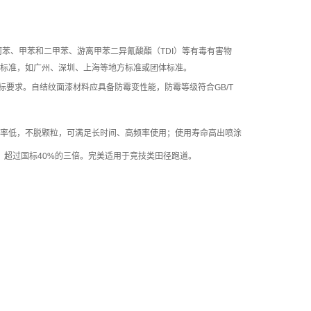
何苯、甲苯和二甲苯、游离甲苯二异氰酸酯（TDI）等有毒有害物
保标准，如广州、
深圳、上海等地方标准或团体标准。
准全项指标要求。自结纹面漆材料应具备防霉变性能，防霉等级符合GB/T
率低，不脱颗粒，可满足长时间、高频率使用；使用寿命高出喷涂
0%，超过国标40%的三倍。完美适用于竞技类田径跑道。