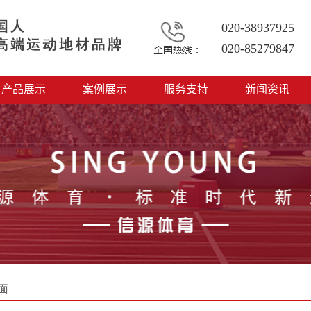
020-38937925
020-85279847
产品展示
案例展示
服务支持
新闻资讯
PU塑胶跑道系列
PU塑胶跑道系列
施工工艺
信源动态
硅PU球场系列
硅PU球场系列
场地尺寸
行业新闻
智柔步道
智柔步道
工程服务中心
能量系列
EPU能量跑道系列
预制型卷材
硅PU能量球场系列
面