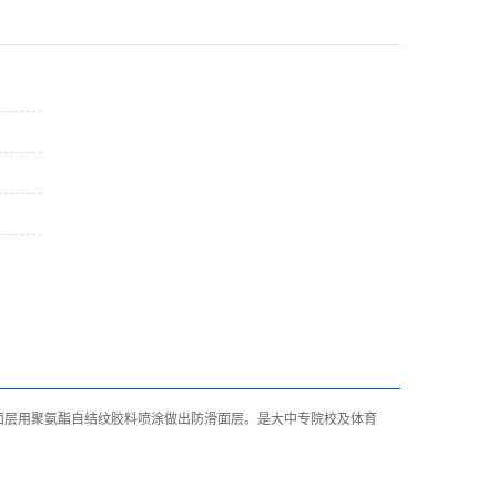
面层用聚氨酯自结纹胶料喷涂做出防滑面层。是大中专院校及体育