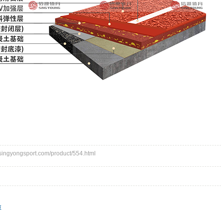
gyongsport.com/product/554.html
粒