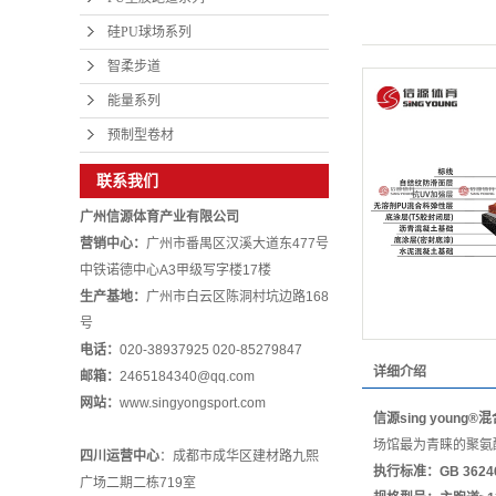
硅PU球场系列
智柔步道
能量系列
预制型卷材
联系我们
广州信源体育产业有限公司
营销中心：
广州市番禺区汉溪大道东477号
中铁诺德中心A3甲级写字楼17楼
生产基地：
广州市白云区陈洞村坑边路168
号
电话：
020-38937925
020-85279847
详细介绍
邮箱：
2465184340@qq.com
网站：
www.singyongsport.com
信源sing young
场馆最为青睐的聚氨
四川运营中心
：成都市成华区建材路九熙
执行标准：GB 36246
广场二期二栋719室