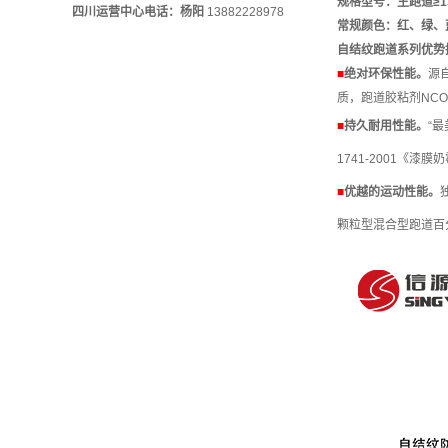
规格型号：主跑道≥1
四川运营中心电话：杨阳
13882228978
常规颜色：红、绿、
自结纹跑道系列优势
■
绝对环保性能。
源
质，跑道胶粘剂NCO
■
持久耐用性能。
“
1741-2001《漆
■
优越的运动性能。
颗粒型混合型跑道百分