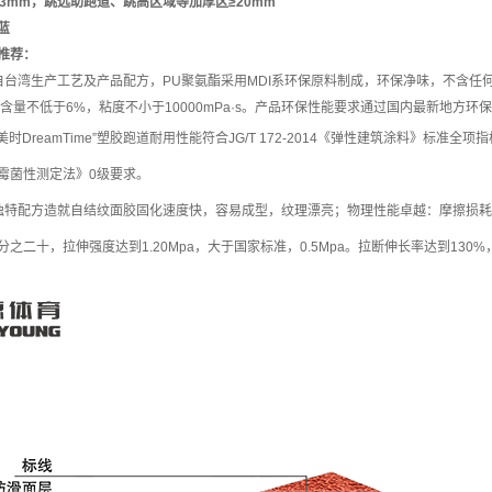
3mm，跳远助跑道、跳高区域等加厚区≥20mm
蓝
推荐：
自台湾生产工艺及产品配方，PU聚氨酯采用MDI系环保原料制成，环保净味，不含任
含量不低于6%，粘度不小于10000mPa·s。产品环保性能要求通过国内最新地方环
最美时DreamTime”塑胶跑道耐用性能符合JG/T 172-2014《弹性建筑涂料》标
膜奶霉菌性测定法》0级要求。
独特配方造就自结纹面胶固化速度快，容易成型，纹理漂亮；物理性能卓越：摩擦损耗
之二十，拉伸强度达到1.20Mpa，大于国家标准，0.5Mpa。拉断伸长率达到13